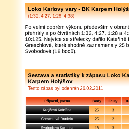
Loko Karlovy vary - BK Karpem Holý
(1:32, 4:27, 1:28, 4:38)
Po velmi dobrém výkonu především v obran
přehrály a po čtvrtinách 1:32, 4:27, 1:28 a 4:
10:125. Nejvíce se střelecky dařilo Kateřině
Greschlové, které shodně zaznamenaly 25 b
Svobodové (18 bodů).
Sestava a statistiky k zápasu Loko Ka
Karpem Holýšov
Tento zápas byl odehrán 26.02.2011
Příjmení, jméno
Body
Fauly
Tr
25
3
Krejčová Kateřina
25
2
Greschlová Daniela
18
3
Svobodová Karolína