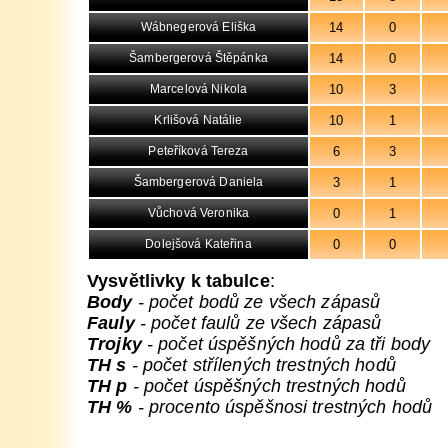
14
0
Wábnegerová Eliška
14
0
Šambergerová Štěpánka
10
3
Marcelová Nikola
10
1
Krlišová Natálie
6
3
Peteříková Tereza
3
1
Šambergerová Daniela
0
1
Vůchová Veronika
0
0
Dolejšová Kateřina
Vysvětlivky k tabulce
:
Body
- počet bodů ze všech zápasů
Fauly
- počet faulů ze všech zápasů
Trojky
- počet úspěšných hodů za tři body
TH s
- počet střílených trestných hodů
TH p
- počet úspěšných trestných hodů
TH %
- procento úspěšnosi trestných hodů