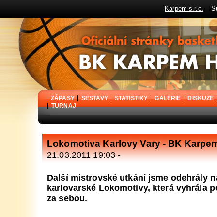
Karpem s.r.o.
Sup
BK Karpem Holýšov - oficiální stránky basketbalového klubu
ZÁPASY
SESTAVY
STATISTIKY
GALERIE
DISKUZE
TURNAJ
Lokomotiva Karlovy Vary - BK Karpe
21.03.2011 19:03 -
Další mistrovské utkání jsme odehrály 
karlovarské Lokomotivy, která vyhrála po
za sebou.