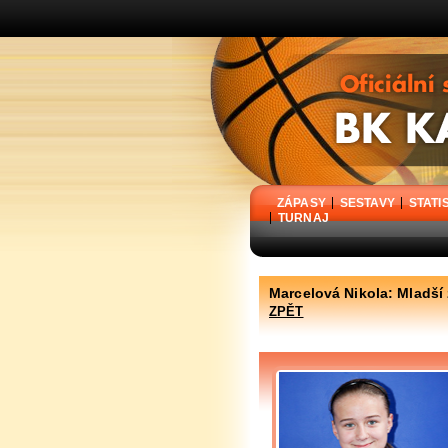
BK Karpem Holýšov - oficiální stránky basketbalového klubu
ZÁPASY
SESTAVY
STATI
TURNAJ
Marcelová Nikola: Mladší
ZPĚT