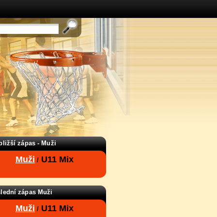
bližší zápas - Muži
Muži
U11 Mix
/
lední zápas Muži
Muži
U11 Mix
/