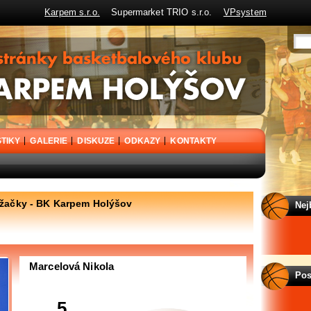
Karpem s.r.o.
Supermarket TRIO s.r.o.
VPsystem
STIKY
GALERIE
DISKUZE
ODKAZY
KONTAKTY
 žačky - BK Karpem Holýšov
Nej
Marcelová Nikola
Pos
5