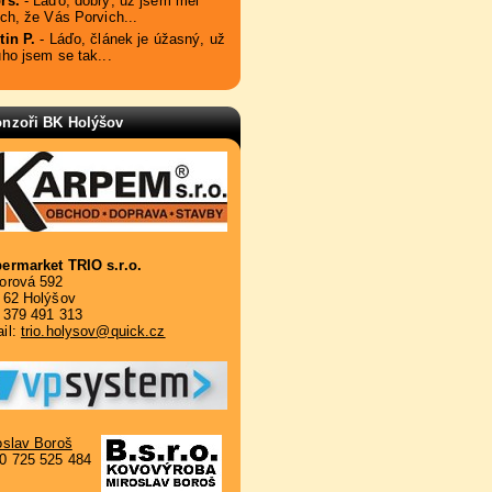
rs.
- Láďo, dobrý, už jsem měl
ach, že Vás Porvich...
tin P.
- Láďo, článek je úžasný, už
uho jsem se tak...
nzoři BK Holýšov
ermarket TRIO s.r.o.
orová 592
 62 Holýšov
. 379 491 313
il:
trio.holysov@quick.cz
oslav Boroš
0 725 525 484