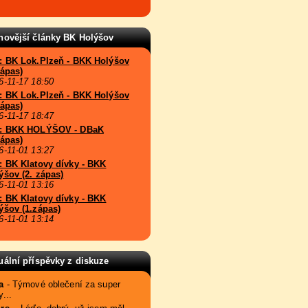
novější články BK Holýšov
: BK Lok.Plzeň - BKK Holýšov
zápas)
6-11-17 18:50
: BK Lok.Plzeň - BKK Holýšov
zápas)
6-11-17 18:47
: BKK HOLÝŠOV - DBaK
zápas)
6-11-01 13:27
: BK Klatovy dívky - BKK
ýšov (2. zápas)
6-11-01 13:16
: BK Klatovy dívky - BKK
ýšov (1.zápas)
6-11-01 13:14
uální příspěvky z diskuze
a
- Týmové oblečení za super
...