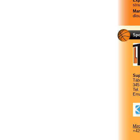
Exp
str
Mar
dlo
Spo
Sup
Táb
345
Tel
Ema
Mir
+42