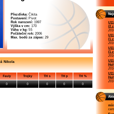
Nej
Přezdívka:
Čikita
Postavení:
Pivot
Rok narození:
1997
U11
Výška v cm:
170
(2.
Váha v kg:
55
201
Počáteční rok:
2006
U11
Max. bodů za zápas:
29
(1.
201
U11
(1.
201
U11
vá Nikola
Hol
201
U11
Fauly
Trojky
TH s
TH p
TH %
Hol
201
0
0
0
0
0
Akt
mír
ceny