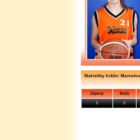
Statistiky hráče: Marcelo
Zápasy
Body
0
0