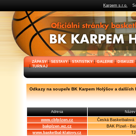
Karpem s.r.o.
Sup
BK Karpem Holýšov - oficiální stránky basketbalového klubu
ZÁPASY
SESTAVY
STATISTIKY
GALERIE
DISKUZE
TURNAJ
Odkazy na soupeře BK Karpem Holýšov a dalších 
Adresa
Název 
www.cbfplzen.cz
Česká Basketbalová 
bakplzen.wz.cz
BAK Plzeň - Bas
www.basketbal-klatovy.cz
TJ