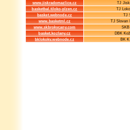
www.jiskradomazlice.cz
TJ Jis
basketbal.tjloko-plzen.cz
TJ Loko
basket.webnode.cz
TJ 
www.basketml.cz
TJ Slovan 
www.skbrokycany.com
SKB
basket.kozlany.cz
DBK Kožl
bklokokv.webnode.cz
BK Ka