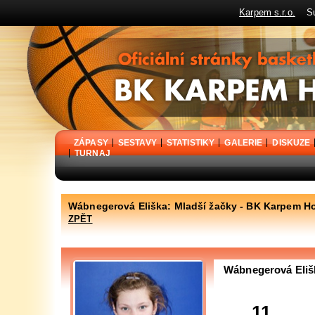
Karpem s.r.o.
Sup
BK Karpem Holýšov - oficiální stránky basketbalového klubu
ZÁPASY
SESTAVY
STATISTIKY
GALERIE
DISKUZE
TURNAJ
Wábnegerová Eliška: Mladší žačky - BK Karpem H
ZPĚT
Wábnegerová Eliš
11