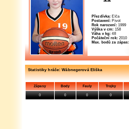
Přezdívka:
Elča
Postavení:
Pivot
Rok narození:
1999
Výška v cm:
158
Váha v kg:
48
Počáteční rok:
2010
Max. bodů za zápas:
Statistiky hráče: Wábnegerová Eliška
Zápasy
Body
Fauly
Trojky
0
0
0
0