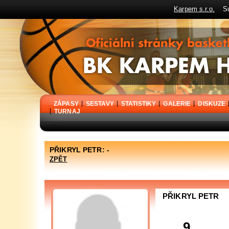
Karpem s.r.o.
Sup
BK Karpem Holýšov - oficiální stránky basketbalového klubu
ZÁPASY
SESTAVY
STATISTIKY
GALERIE
DISKUZE
TURNAJ
PŘIKRYL PETR: -
ZPĚT
PŘIKRYL PETR
9