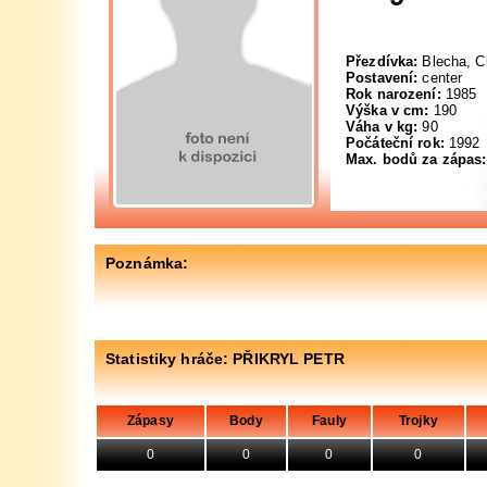
Přezdívka:
Blecha, C
Postavení:
center
Rok narození:
1985
Výška v cm:
190
Váha v kg:
90
Počáteční rok:
1992
Max. bodů za zápas:
Poznámka:
Statistiky hráče: PŘIKRYL PETR
Zápasy
Body
Fauly
Trojky
0
0
0
0