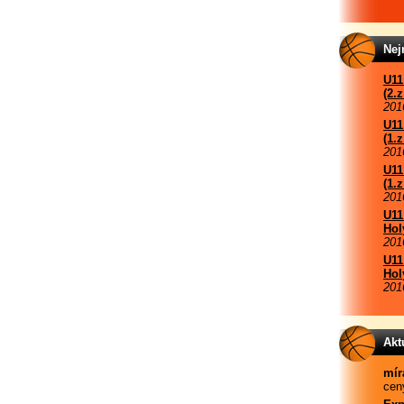
Nej
U11
(2.
201
U11
(1.
201
U11
(1.
201
U11
Hol
201
U11
Hol
201
Akt
mír
ceny