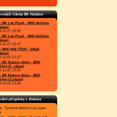
novější články BK Holýšov
: BK Lok.Plzeň - BKK Holýšov
zápas)
6-11-17 18:50
: BK Lok.Plzeň - BKK Holýšov
zápas)
6-11-17 18:47
: BKK HOLÝŠOV - DBaK
zápas)
6-11-01 13:27
: BK Klatovy dívky - BKK
ýšov (2. zápas)
6-11-01 13:16
: BK Klatovy dívky - BKK
ýšov (1.zápas)
6-11-01 13:14
uální příspěvky z diskuze
a
- Týmové oblečení za super
...