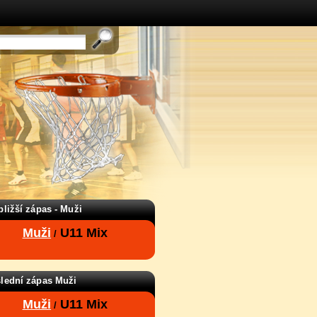
bližší zápas - Muži
Muži
U11 Mix
/
lední zápas Muži
Muži
U11 Mix
/