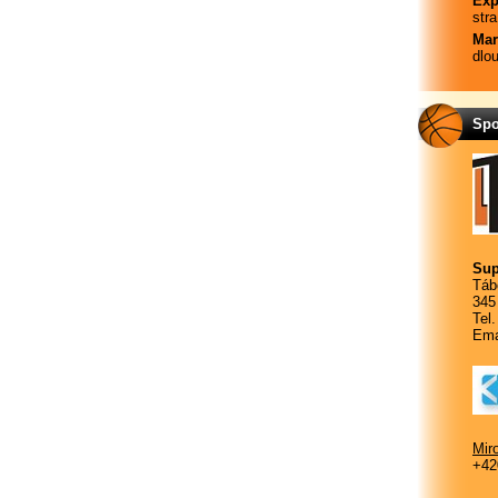
Exp
str
Mar
dlo
Spo
Sup
Táb
345
Tel
Ema
Mir
+42