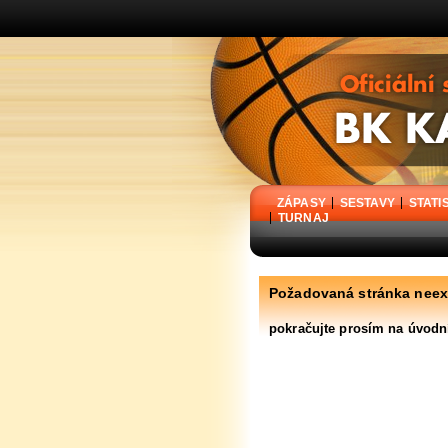
BK Karpem Holýšov - oficiální stránky basketbalového klubu
ZÁPASY
SESTAVY
STATI
TURNAJ
Požadovaná stránka neex
pokračujte prosím na úvodn