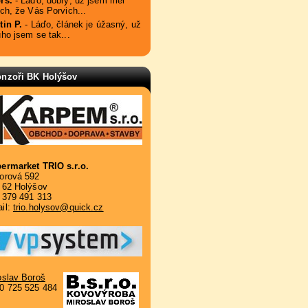
rs.
- Láďo, dobrý, už jsem měl
ach, že Vás Porvich...
tin P.
- Láďo, článek je úžasný, už
uho jsem se tak...
nzoři BK Holýšov
ermarket TRIO s.r.o.
orová 592
 62 Holýšov
. 379 491 313
il:
trio.holysov@quick.cz
oslav Boroš
0 725 525 484