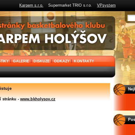
Karpem s.r.o.
Supermarket TRIO s.r.o.
VPsystem
STIKY
GALERIE
DISKUZE
ODKAZY
KONTAKTY
istuje
Nej
í stránku -
www.bkholysov.cz
Pos