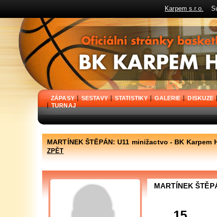
Karpem s.r.o.
Sup
BK Karpem Holýšov - oficiální stránky basketbalového klubu
ZÁPASY
SESTAVY
STATISTIKY
GALERIE
DISKUZE
TURNAJ
MARTÍNEK ŠTĚPÁN: U11 minižactvo - BK Karpem 
ZPĚT
MARTÍNEK ŠTĚP
15