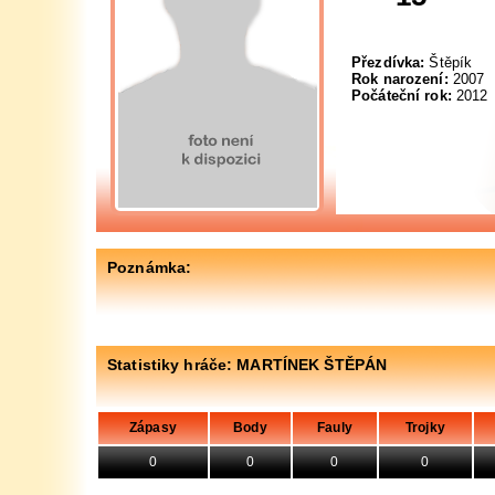
Přezdívka:
Štěpík
Rok narození:
2007
Počáteční rok:
2012
Poznámka:
Statistiky hráče: MARTÍNEK ŠTĚPÁN
Zápasy
Body
Fauly
Trojky
0
0
0
0