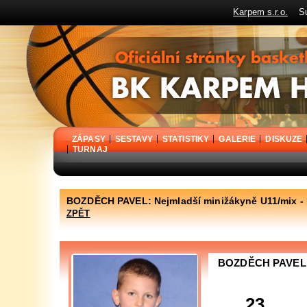
Karpem s.r.o.
Sup
BK Karpem Holýšov - oficiální stránky basketbalového klubu
ZÁPASY
SESTAVY
STATISTIKY
GALERIE
DISKUZE
TURNAJ
BOZDĚCH PAVEL: Nejmladší minižákyně U11/mix -
ZPĚT
BOZDĚCH PAVEL
23