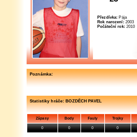
Přezdívka:
Pája
Rok narození:
2003
Počáteční rok:
2010
Poznámka:
Statistiky hráče: BOZDĚCH PAVEL
Zápasy
Body
Fauly
Trojky
0
0
0
0