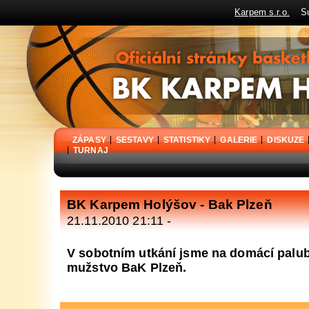
Karpem s.r.o.
Sup
BK Karpem Holýšov - oficiální stránky basketbalového klubu
ZÁPASY
SESTAVY
STATISTIKY
GALERIE
DISKUZE
TURNAJ
BK Karpem Holýšov - Bak Plzeň
21.11.2010 21:11 -
V sobotním utkání jsme na domácí palubo
mužstvo BaK Plzeň.