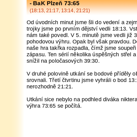
- BaK Plzeň 73:65
(18:13, 21:17, 13:14, 21:21)
Od úvodních minut jsme šli do vedení a z
trojky jsme po prvním dějství vedli 18:13. Vs
nám také povedl. V 5. minutě jsme vedli již 
pohodovou výhru. Opak byl však pravdou. Do
naše hra takřka rozpadla, čímž jsme soupeři d
zápasu. Ten sérií několika úspěšných střel a
snížil na poločasových 39:30.
V druhé polovině utkání se bodové příděly o
srovnali. Třetí čtvrtinu jsme vyhráli o bod 13
nerozhodně 21:21.
Utkání sice nebylo na podhled diváka nikte
výhra 73:65 se počítá.