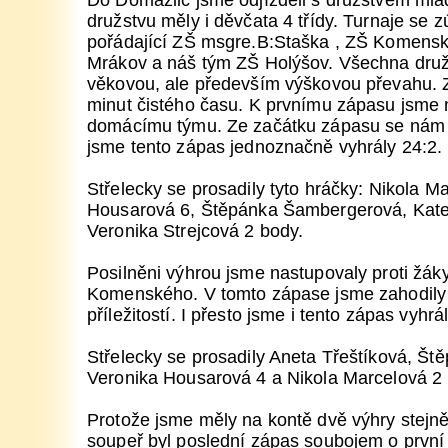
Do Domažlic jsme odjížděli s družstvem ml
družstvu měly i děvčata 4 třídy. Turnaje se z
pořádající ZŠ msgre.B:Staška , ZŠ Komens
Mrákov a náš tým ZŠ Holýšov. Všechna druž
věkovou, ale především výškovou převahu. 
minut čistého času. K prvnímu zápasu jsme n
domácímu týmu. Ze začátku zápasu se nám m
jsme tento zápas jednoznačně vyhrály 24:2.
Střelecky se prosadily tyto hráčky: Nikola M
Housarová 6, Štěpánka Šambergerová, Kateř
Veronika Strejcová 2 body.
Posilněni výhrou jsme nastupovaly proti žák
Komenského. V tomto zápase jsme zahodily 
příležitostí. I přesto jsme i tento zápas vyhrá
Střelecky se prosadily Aneta Třeštíková, Š
Veronika Housarová 4 a Nikola Marcelová 2
Protože jsme měly na kontě dvě výhry stejně
soupeř byl poslední zápas soubojem o první