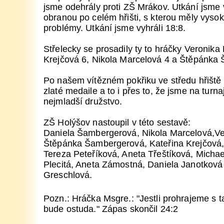
jsme odehrály proti ZŠ Mrákov. Utkání jsme
obranou po celém hřišti, s kterou měly vyso
problémy. Utkání jsme vyhráli 18:8.
Střelecky se prosadily ty to hráčky Veronika
Krejčová 6, Nikola Marcelová 4 a Štěpánka
Po našem vítězném pokřiku ve středu hřiště
zlaté medaile a to i přes to, že jsme na turn
nejmladší družstvo.
ZŠ Holýšov nastoupil v této sestavě:
Daniela Šambergerová, Nikola Marcelová,V
Štěpánka Šambergerová, Kateřina Krejčová,
Tereza Peteříková, Aneta Třeštíková, Michae
Plecitá, Aneta Zámostná, Daniela Janotková
Greschlová.
Pozn.: Hráčka Msgre.: "Jestli prohrajeme s 
bude ostuda." Zápas skončil 24:2