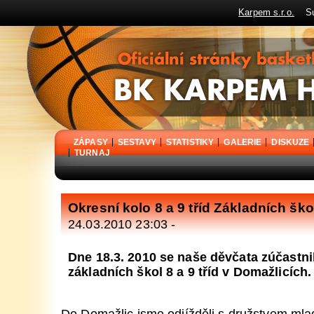
Karpem s.r.o.
Sup
BK Karpem Holýšov - oficiální stránky basketbalového klubu
ZÁPASY
SESTAVY
STATISTIKY
GALERIE
DISKUZE
TURNAJ
Okresní kolo 8 a 9 tříd Základních ško
24.03.2010 23:03 -
Dne 18.3. 2010 se naše děvčata zúčastni
základních škol 8 a 9 tříd v Domažlicích.