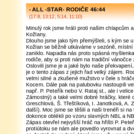
- ALL -STAR- RODIČE 46:44
(17:8, 13:12, 5:14, 11:10)
Minulý rok jsme hráli proti našim chlapcům a
Kožlany.
Dlouho jsme jako tým přemýšleli, s kým se u
Kožlan se běžně utkáváme v sezóně, místní k
zaniklo. Napadla nás proto spásná myšlenka 
rodiče, aby si proti nám na tradiční vánočce 
Oslovili jsme je a jaké bylo naše překvapení, 
je o tento zápas z jejich řad velký zájem. Ro
velmi silné a zkušené mužstvo v čele s hrá
Kocem. Dále pak na palubovku nastoupili vel
např. P. Peteřík nebo V. Rataj st., ale i velice
Zámostný) a také velmi dobré hráčky, které d
Greschlová, Š. Třeštíková, I. Janotková, A.
další). Moc jsme se těšili a naši trenéři si n
dokonce oblékli po vzoru slavných NBL a N
Zápas otevřel nejvyšší hráč na hřišti P. Pete
protiútoku se nám ale povedlo vyrovnat a d