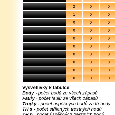
2
0
0
1
0
0
0
0
0
0
0
0
0
0
0
0
0
0
0
0
0
0
0
0
0
0
0
0
0
0
Vysvětlivky k tabulce
:
Body
- počet bodů ze všech zápasů
Fauly
- počet faulů ze všech zápasů
Trojky
- počet úspěšných hodů za tři body
TH s
- počet střílených trestných hodů
TH p
- počet úspěšných trestných hodů