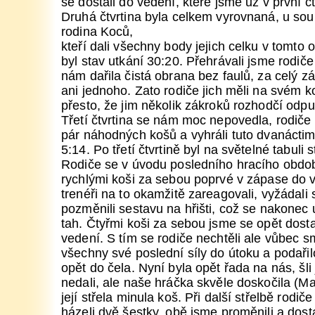
se dostali do vedení, které jsme už v první čtv
Druhá čtvrtina byla celkem vyrovnaná, u sou
rodina Koců,
kteří dali všechny body jejich celku v tomto o
byl stav utkání 30:20. Přehrávali jsme rodič
nám dařila čistá obrana bez faulů, za celý z
ani jednoho. Zato rodiče jich měli na svém k
přesto, že jim několik zákroků rozhodčí odpus
Třetí čtvrtina se nám moc nepovedla, rodiče zp
pár náhodných košů a vyhráli tuto dvanáct
5:14. Po třetí čtvrtině byl na světelné tabuli 
Rodiče se v úvodu posledního hracího období
rychlými koši za sebou poprvé v zápase do v
trenéři na to okamžitě zareagovali, vyžádali
pozměnili sestavu na hřišti, což se nakonec
tah. Čtyřmi koši za sebou jsme se opět dost
vedení. S tím se rodiče nechtěli ale vůbec smí
všechny své poslední síly do útoku a podařilo 
opět do čela. Nyní byla opět řada na nás, šl
nedali, ale naše hráčka skvěle doskočila (Mar
její střela minula koš. Při další střelbě rodič
házeli dvě šestky, obě jsme proměnili a dost