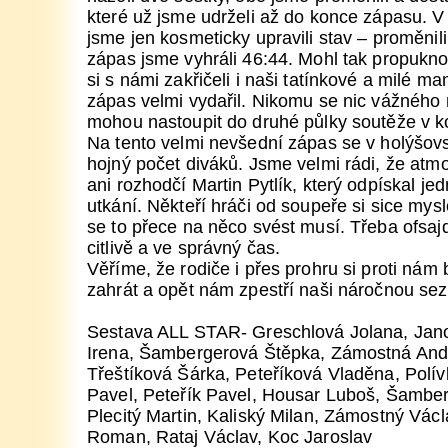
které už jsme udrželi až do konce zápasu. V
jsme jen kosmeticky upravili stav – proměnil
zápas jsme vyhráli 46:44. Mohl tak propuknou
si s námi zakřičeli i naši tatínkové a milé m
zápas velmi vydařil. Nikomu se nic vážného 
mohou nastoupit do druhé půlky soutěže v k
Na tento velmi nevšední zápas se v holýšovs
hojný počet diváků. Jsme velmi rádi, že atm
ani rozhodčí Martin Pytlík, který odpískal je
utkání. Někteří hráči od soupeře si sice mysl
se to přece na něco svést musí. Třeba ofsaj
citlivě a ve správný čas.
Věříme, že rodiče i přes prohru si proti nám
zahrát a opět nám zpestří naši náročnou se
Sestava ALL STAR- Greschlová Jolana, Jan
Irena, Šambergerová Štěpka, Zámostná And
Třeštíková Šárka, Peteříková Vladěna, Polí
Pavel, Peteřík Pavel, Housar Luboš, Šamber
Plecitý Martin, Kaliský Milan, Zámostný Václa
Roman, Rataj Václav, Koc Jaroslav