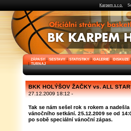
Karpem s.r.o.
Sup
BK Karpem Holýšov - oficiální stránky basketbalového klubu
ZÁPASY
SESTAVY
STATISTIKY
GALERIE
DISKUZE
TURNAJ
BKK HOLÝŠOV ŽAČKY vs. ALL STAR
27.12.2009 18:12 -
Tak se nám sešel rok s rokem a nadešla
vánočního setkání. 25.12.2009 se od 14:00
po sobě speciální vánoční zápas.