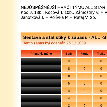
NEJÚSPĚŠNĚJŠÍ HRÁČI TÝMU ALL STAR 
Koc J. 18b., Kocová I. 10b., Zámostný V. + Pe
Janotková I. + Polívka P. + Rataj V. 2b.
Sestava a statistiky k zápasu - ALL 
Tento zápas byl odehrán 25.12.2009
Příjmení, jméno
Body
Fauly
Trojky
11
0
0
8
0
0
8
0
0
5
0
0
4
0
0
4
0
0
3
0
0