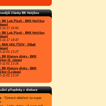
novější články BK Holýšov
: BK Lok.Plzeň - BKK Holýšov
zápas)
6-11-17 18:50
: BK Lok.Plzeň - BKK Holýšov
zápas)
6-11-17 18:47
: BKK HOLÝŠOV - DBaK
zápas)
6-11-01 13:27
: BK Klatovy dívky - BKK
ýšov (2. zápas)
6-11-01 13:16
: BK Klatovy dívky - BKK
ýšov (1.zápas)
6-11-01 13:14
uální příspěvky z diskuze
a
- Týmové oblečení za super
...