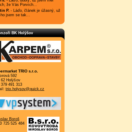
rs.
- Láďo, dobrý, už jsem měl
ach, že Vás Porvich...
tin P.
- Láďo, článek je úžasný, už
uho jsem se tak...
nzoři BK Holýšov
ermarket TRIO s.r.o.
orová 592
 62 Holýšov
. 379 491 313
il:
trio.holysov@quick.cz
oslav Boroš
0 725 525 484