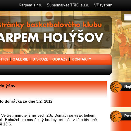
Karpem s.r.o.
Supermarket TRIO s.r.o.
VPsystem
STIKY
GALERIE
DISKUZE
ODKAZY
KONTAKTY
 Holýšov
Nej
olo dohrávka ze dne 5.2. 2012
 Ve třetí minutě jsme vedli 2:6. Domácí se však během
Pos
li. Bohužel pro nás šestý bod byl pro nás v této čtvrtině
ě 13:6.