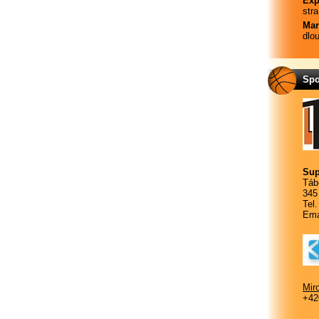
Exp
str
Mar
dlo
Spo
Sup
Táb
345
Tel
Ema
Mir
+42