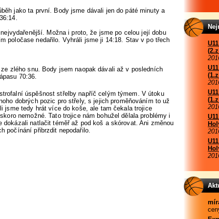
běh jako ta první. Body jsme dávali jen do páté minuty a
36:14.
Nej
y nejvydařenější. Možna i proto, že jsme po celou její dobu
m poločase nedařilo. Vyhráli jsme ji 14:18. Stav v po třech
U11
(2.
201
U11
o ze zlého snu. Body jsem naopak dávali až v posledních
(1.
ápasu 70:36.
201
U11
trofalní úspěšnost střelby napříč celým týmem. V útoku
(1.
mnoho dobrých pozic pro střely, s jejich proměňováním to už
201
i jsme tedy hrát více do koše, ale tam čekala trojice
o skoro nemožné. Tato trojice nám bohužel dělala problémy i
U11
e dokázali natlačit téměř až pod koš a skórovat. Ani změnou
Hol
h počínání přibrzdit nepodařilo.
201
U11
Hol
201
Akt
mír
ceny