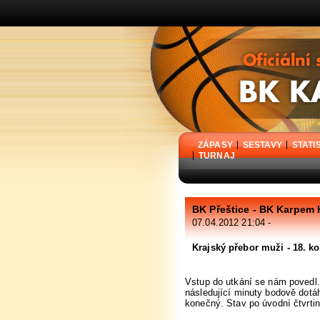
BK Karpem Holýšov - oficiální stránky basketbalového klubu
ZÁPASY
SESTAVY
STATI
TURNAJ
BK Přeštice - BK Karpem
07.04.2012 21:04 -
Krajský přebor muži - 18. k
Vstup do utkání se nám povedl.
následující minuty bodově dotáh
konečný. Stav po úvodní čtvrtin