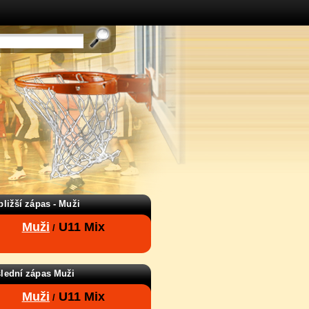
bližší zápas - Muži
Muži
U11 Mix
/
lední zápas Muži
Muži
U11 Mix
/