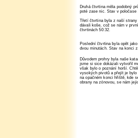
Druhá čtvrtina měla podobný prů
poté zase nic. Stav v poločase 
Třetí čtvrtina byla z naší stran
dávali koše, což se nám v první
čtvrtinách 50:32.
Poslední čtvrtina byla opět jak
dvou minutách. Stav na konci z
Důvodem prohry byla naše katas
jsme si sice dokázali vytvořil 
však bylo o poznání horší. Chtěl
vysokých pivotů a přejít je byl
na opačném konci hřiště, kde s
obrany na zónovou, se nám jejic