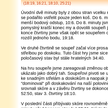
(18:19, 16:21, 18:10, 25:21)
Úvodní dvě minuty byly z obou stran vcelku 
se podařilo vstřelit pouze jeden koš. Do 6. mi
menší bodový odstup, 10:6. Do 8. minuty jsm
pomyslný kratší konec my a dovolili soupeři 
konce čtvrtiny jsme však opět se soupeřem chy
rozdíl jednoho bodu, 19:18.
Ve druhé čtvrtině se soupeř začal více prosa
střelbou po doskoku. Tuto část hry jsme sice 
poločasový stav byl stále hratelných 34:40.
Na hru soupeře jsme zareagovali změnou obr
ukázalo jako dobrý tah. Soupeřovi pivoti se 
ke snadným střelám a doskokům a naopak js
"dominoval" při doskakování na naší polovin
srovnali skóre a v závěru čtvrtiny se dokonc
52:50, stav 3. čtvrtiny 18:10.
V poslední části přibývalo skóre rovnoměrn