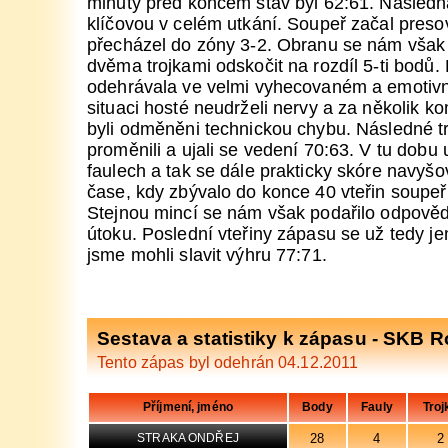
minuty před koncem stav byl 62:61. Následná
klíčovou v celém utkání. Soupeř začal presov
přecházel do zóny 3-2. Obranu se nám však 
dvěma trojkami odskočit na rozdíl 5-ti bodů.
odehrávala ve velmi vyhecovaném a emotiv
situaci hosté neudrželi nervy a za několik 
byli odměněni technickou chybu. Následné t
proměnili a ujali se vedení 70:63. V tu dobu 
faulech a tak se dále prakticky skóre navyšo
čase, kdy zbývalo do konce 40 vteřin soupeř 
Stejnou mincí se nám však podařilo odpověd
útoku. Poslední vteřiny zápasu se už tedy j
jsme mohli slavit výhru 77:71.
Sestava a statistiky k zápasu - SKB 
Tento zápas byl odehrán 04.12.2011
Příjmení, jméno
Body
Fauly
Troj
28
4
2
STRAKA ONDŘEJ