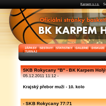
Karpem s.r.o.
Sup
BK Karpem Holýšov - oficiální stránky basketbalového klubu
ZÁPASY
SESTAVY
STATISTIKY
GALERIE
DISKUZE
TURNAJ
SKB Rokycany "B" - BK Karpem Holý
05.12.2011 11:12 -
Krajský přebor muži - 10. kolo
- SKB Rokycany 77:71