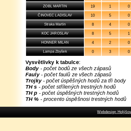
19
1
0
ZOBL MARTIN
10
5
0
ČINOVEC LADISLAV
8
4
0
Straka Martin
8
5
1
KOC JAROSLAV
4
2
0
HONNER MILAN
0
3
0
Lampa Zbyšek
Vysvětlivky k tabulce
:
Body
- počet bodů ze všech zápasů
Fauly
- počet faulů ze všech zápasů
Trojky
- počet úspěšných hodů za tři body
TH s
- počet střílených trestných hodů
TH p
- počet úspěšných trestných hodů
TH %
- procento úspěšnosi trestných hodů
Webdesign Holýšo